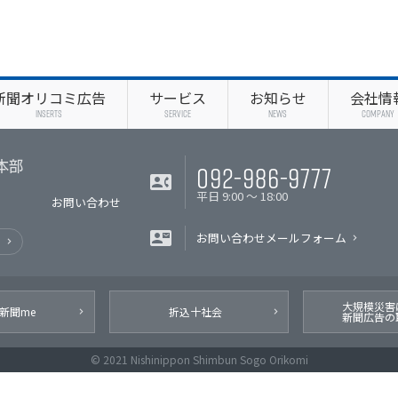
新聞オリコミ広告
サービス
お知らせ
会社情
INSERTS
SERVICE
NEWS
COMPANY
092-986-9777
本部
平日 9:00 〜 18:00
お問い合わせ
お問い合わせメールフォーム
ー
大規模災害
新聞me
折込十社会
新聞広告の
© 2021 Nishinippon Shimbun Sogo Orikomi