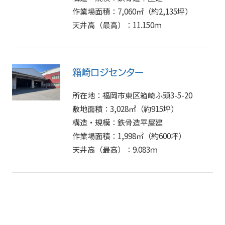
作業場⾯積：7,060㎡（約2,135坪）
天井⾼（最⾼）：11.150ｍ
箱崎ロジセンター
所在地：福岡市東区箱崎ふ頭3-5-20
敷地⾯積：3,028㎡（約915坪）
構造・規模：鉄⾻造平屋建
作業場⾯積：1,998㎡（約600坪）
天井⾼（最⾼）：9.083ｍ