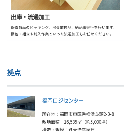
出庫・流通加⼯
保管商品のピッキング、出荷前検品、納品書発⾏を⾏います。
梱包・組⽴や封⼊作業といった流通加⼯もお任せください。
拠点
福岡ロジセンター
所在地：福岡市東区⾹椎浜ふ頭2-3-8
敷地⾯積：16,535㎡（約5,000坪）
構造・規模：鉄⾻造平屋建