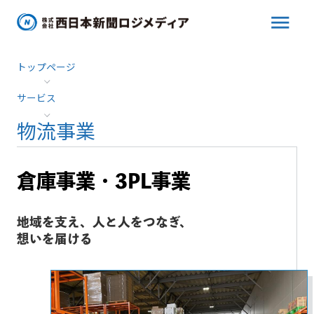
menu
トップページ
サービス
物流事業
倉庫事業・3PL事業
地域を支え、人と人をつなぎ、
想いを届ける