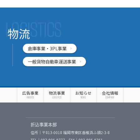
LOGISTICS
物流
倉庫事業・3PL事業
一般貨物自動車運送事業
広告事業
物流事業
お知らせ
会社情報
INSERTS
LOGISTICS
NEWS
COMPANY
折込事業本部
住所｜〒813-0018 福岡市東区香椎浜ふ頭2-3-8
TEL｜092-986-9777 FAX｜092-986-9761